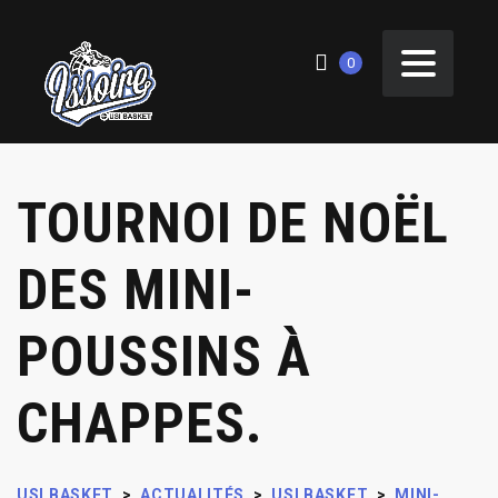
0
TOURNOI DE NOËL
DES MINI-
POUSSINS À
CHAPPES.
USI BASKET
>
ACTUALITÉS
>
USI BASKET
>
MINI-