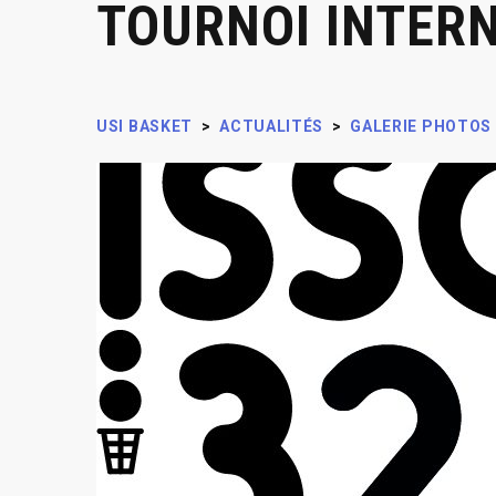
TOURNOI INTER
USI BASKET
>
ACTUALITÉS
>
GALERIE PHOTOS