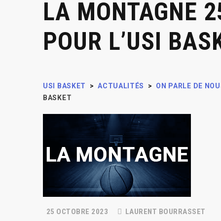
LA MONTAGNE 25
POUR L’USI BAS
USI BASKET
>
ACTUALITÉS
>
ON PARLE DE NOU
BASKET
25 OCTOBRE 2023
LAURENT BOURRASSET