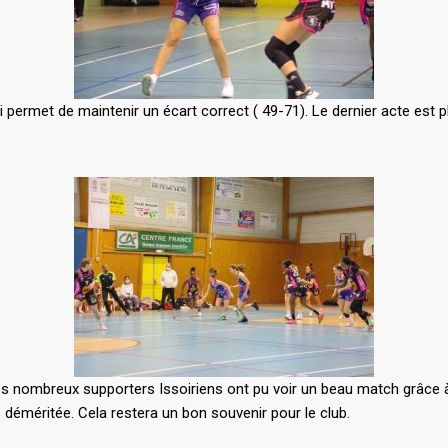
 permet de maintenir un écart correct ( 49-71). Le dernier acte est pl
es nombreux supporters Issoiriens ont pu voir un beau match grâce à
as déméritée. Cela restera un bon souvenir pour le club.