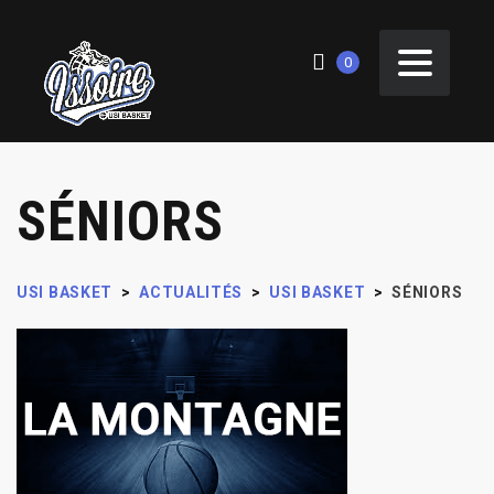
0
SÉNIORS
USI BASKET
>
ACTUALITÉS
>
USI BASKET
>
SÉNIORS