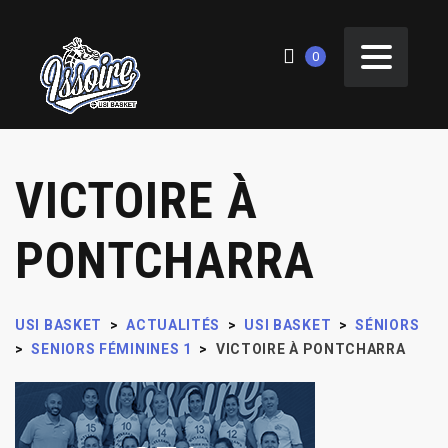
0
VICTOIRE À
PONTCHARRA
USI BASKET
>
ACTUALITÉS
>
USI BASKET
>
SÉNIORS
>
SENIORS FÉMININES 1
>
VICTOIRE À PONTCHARRA