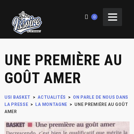
0
UNE PREMIÈRE AU
GOÛT AMER
USI BASKET
>
ACTUALITÉS
>
ON PARLE DE NOUS DANS
LA PRESSE
>
LA MONTAGNE
>
UNE PREMIÈRE AU GOÛT
AMER