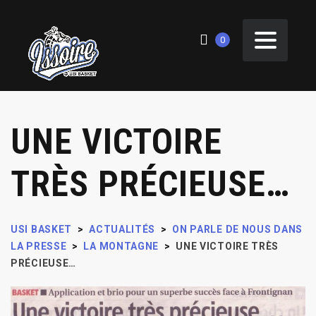
0
UNE VICTOIRE
TRÈS PRÉCIEUSE…
USI BASKET
>
ACTUALITÉS
>
ON PARLE DE NOUS DANS
LA PRESSE
>
LA MONTAGNE
>
UNE VICTOIRE TRÈS
PRÉCIEUSE…