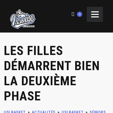
0
LES FILLES
DÉMARRENT BIEN
LA DEUXIÈME
PHASE
USI BASKET
>
ACTUALITÉS
>
USI BASKET
>
SÉNIORS