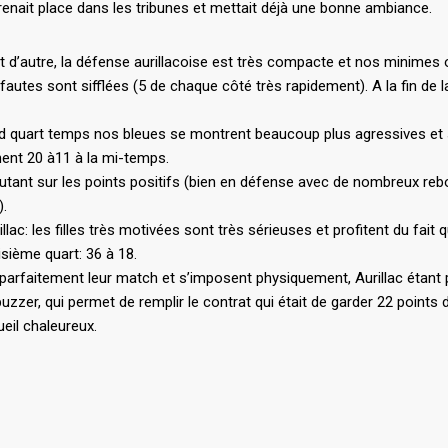
renait place dans les tribunes et mettait déjà une bonne ambiance.
t et d’autre, la défense aurillacoise est très compacte et nos minimes
utes sont sifflées (5 de chaque côté très rapidement). A la fin de l
 quart temps nos bleues se montrent beaucoup plus agressives et su
ènent 20 à11 à la mi-temps.
utant sur les points positifs (bien en défense avec de nombreux rebon
).
llac: les filles très motivées sont très sérieuses et profitent du fai
oisième quart: 36 à 18.
 parfaitement leur match et s’imposent physiquement, Aurillac étant 
uzzer, qui permet de remplir le contrat qui était de garder 22 points d
ueil chaleureux.