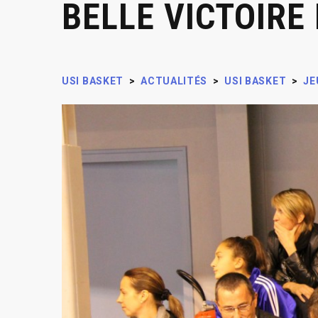
BELLE VICTOIRE
USI BASKET
>
ACTUALITÉS
>
USI BASKET
>
JE