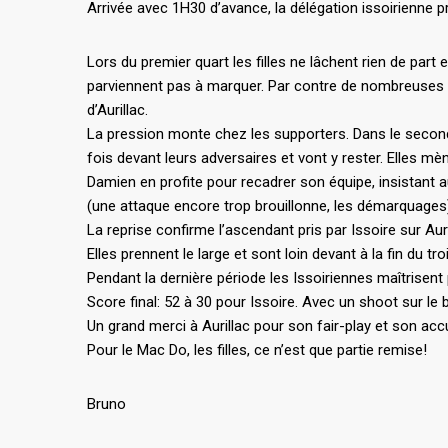
Arrivée avec 1H30 d’avance, la délégation issoirienne p
Lors du premier quart les filles ne lâchent rien de par
parviennent pas à marquer. Par contre de nombreuses fa
d’Aurillac.
La pression monte chez les supporters. Dans le second
fois devant leurs adversaires et vont y rester. Elles m
Damien en profite pour recadrer son équipe, insistant a
(une attaque encore trop brouillonne, les démarquages
La reprise confirme l’ascendant pris par Issoire sur Auri
Elles prennent le large et sont loin devant à la fin du tr
Pendant la dernière période les Issoiriennes maîtrisent
Score final: 52 à 30 pour Issoire. Avec un shoot sur le b
Un grand merci à Aurillac pour son fair-play et son acc
Pour le Mac Do, les filles, ce n’est que partie remise!
Bruno