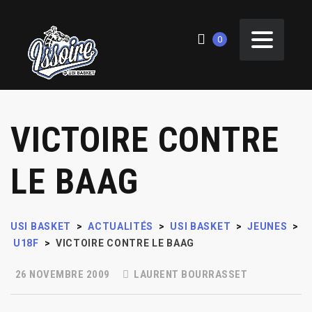
0
VICTOIRE CONTRE
LE BAAG
USI BASKET
>
ACTUALITÉS
>
USI BASKET
>
JEUNES
>
U18F
>
VICTOIRE CONTRE LE BAAG
26 NOVEMBRE 2009
LAURENT BOURRASSET