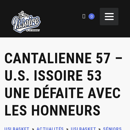
0
CANTALIENNE 57 –
U.S. ISSOIRE 53
UNE DÉFAITE AVEC
LES HONNEURS
USI BASKET
>
ACTUALITÉS
>
USI BASKET
>
SÉNIORS