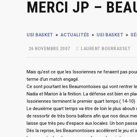
MERCI JP – BEA
USI BASKET
>
ACTUALITÉS
>
USI BASKET
>
SÉ
26 NOVEMBRE 2007
LAURENT BOURRASSET
Mais qu’est ce que les Issoriennes ne feraient pas pour
terme d’un match engagé.
Ce sont pourtant les Beaumontoises qui vont rentrer le
Nadia et Marion à la finition. La défense est bien en pl
Issoiriennes terminent le premier quart temps.( 14-10)
Le deuxième quart temps va être de loin le plus abouti d
de ressortir de très bons ballons afin que nos deux mene
laisse que très peu d’espace aux locales. Un bon passa
Dès la reprise, les Beaumontoises accélèrent le jeu et in