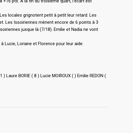
+16 pts. A la fin du troisième quart, l’écart est
s locales grignotent petit à petit leur retard. Les
sket. Les Issoiriennes mènent encore de 6 points à 3
soiriennes jusque là (7/18). Emilie et Nadia ne vont
i à Lucie, Loriane et Florence pour leur aide.
 ) Laure BORIE ( 8 ) Lucie MOIROUX ( ) Emilie REDON (