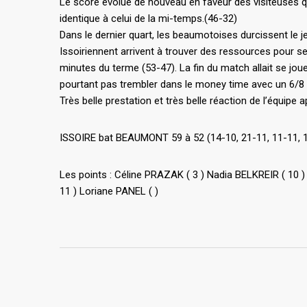
Le score évolue de nouveau en faveur des visiteuses qui 
identique à celui de la mi-temps.(46-32)
Dans le dernier quart, les beaumotoises durcissent le j
Issoiriennent arrivent à trouver des ressources pour se
minutes du terme (53-47). La fin du match allait se joue
pourtant pas trembler dans le money time avec un 6/8 
Très belle prestation et très belle réaction de l’équipe a
ISSOIRE bat BEAUMONT 59 à 52 (14-10, 21-11, 11-11, 1
Les points : Céline PRAZAK ( 3 ) Nadia BELKREIR ( 10 
11 ) Loriane PANEL ( )