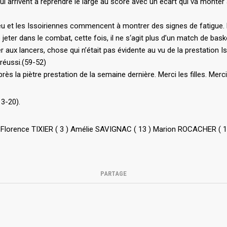
arrivent à reprendre le large au score avec un écart qui va monter à 
eu et les Issoiriennes commencent à montrer des signes de fatigue. Le
 jeter dans le combat, cette fois, il ne s‘agit plus d’un match de ba
r aux lancers, chose qui n’était pas évidente au vu de la prestation Is
réussi.(59-52)
près la piètre prestation de la semaine dernière. Merci les filles. Merc
3-20).
) Florence TIXIER ( 3 ) Amélie SAVIGNAC ( 13 ) Marion ROCACHER ( 11
PARTAGE