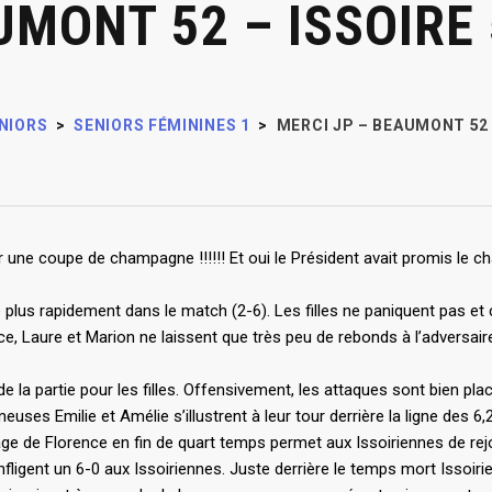
UMONT 52 – ISSOIRE 
NIORS
>
SENIORS FÉMININES 1
>
MERCI JP – BEAUMONT 52 
 une coupe de champagne !!!!!! Et oui le Président avait promis le ch
 plus rapidement dans le match (2-6). Les filles ne paniquent pas e
ace, Laure et Marion ne laissent que très peu de rebonds à l’adversair
e la partie pour les filles. Offensivement, les attaques sont bien pla
uses Emilie et Amélie s’illustrent à leur tour derrière la ligne des 6,
ge de Florence en fin de quart temps permet aux Issoiriennes de rejo
fligent un 6-0 aux Issoiriennes. Juste derrière le temps mort Issoirien