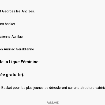
es les Ancizes.
ins basket
e Aurillac
lac Géraldienne
e la Ligue Féminine :
ée gratuite).
 Basket pour les plus jeunes se dérouleront sur une structure extér
PARTAGE