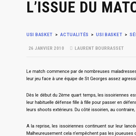
L’ISSUE DU MAT
USI BASKET
>
ACTUALITÉS
>
USI BASKET
>
SÉ
26 JANVIER 2010
LAURENT BOURRASSET
Le match commence par de nombreuses maladresses pour
leur jeu face à une équipe de St Georges assez agressive
Dès le début du 2ème quart temps, les issoiriennes es
leur habituelle défense fille à fille pour passer en déf
leurs shoots extérieurs. Du côté issoirien, au contraire,
A la reprise, les issoiriennes continuent sur leur lanc
Malheureusement cela n’empêchent pas les joueuses des