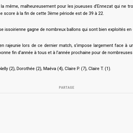
 la même, malheureusement pour les joueuses d’Ennezat qui ne trou
Le score à la fin de cette 3ème période est de 39 à 22.
se issoirienne gagne de nombreux ballons qui sont bien exploités en c
ien rajeunie lors de ce dernier match, s’impose largement face à u
, bonne fin d’année à tous et à l’année prochaine pour de nombreuses 
elly (2), Dorothée (2), Maéva (4), Claire P. (7), Claire T. (1).
PARTAGE