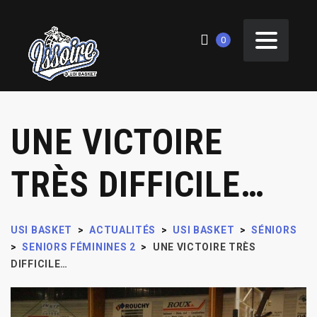
0
UNE VICTOIRE
TRÈS DIFFICILE…
USI BASKET
>
ACTUALITÉS
>
USI BASKET
>
SÉNIORS
>
SENIORS FÉMININES 2
>
UNE VICTOIRE TRÈS
DIFFICILE…