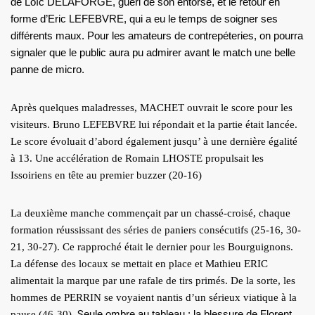
de Loïc DELAFORGE, guéri de son entorse, et le retour en
forme d’Eric LEFEBVRE, qui a eu le temps de soigner ses
différents maux. Pour les amateurs de contrepéteries, on pourra
signaler que le public aura pu admirer avant le match une belle
panne de micro.
Après quelques maladresses, MACHET ouvrait le score pour les
visiteurs. Bruno LEFEBVRE lui répondait et la partie était lancée.
Le score évoluait d’abord également jusqu’ à une dernière égalité
à 13. Une accélération de Romain LHOSTE propulsait les
Issoiriens en tête au premier buzzer (20-16)
La deuxième manche commençait par un chassé-croisé, chaque
formation réussissant des séries de paniers consécutifs (25-16, 30-
21, 30-27). Ce rapproché était le dernier pour les Bourguignons.
La défense des locaux se mettait en place et Mathieu ERIC
alimentait la marque par une rafale de tirs primés. De la sorte, les
hommes de PERRIN se voyaient nantis d’un sérieux viatique à la
S
eule ombre au tableau : la blessure de Florent
pause (46-30).