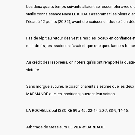
Les deux quarts temps suivants allaient se ressembler avec d’un
vieille connaissance Naïm EL KHDAR assommait les bleus d’entr
l’écart à 12 points (20-32), avant d’encaisser un douze à un déc
Pas de répit au retour des vestiaires : les locaux en confiance
maladroits, les Issoiriens n’avaient que quelques lancers fran
Au crédit des Issoiriens, on notera qu’ils ont remporté la qu
victoire.
Sans morgue aucune, le coach charentais estime que les deu
MARMANDE que les Issoiriens joueront leur saison.
LA ROCHELLE bat ISSOIRE 89 à 45 : 22-14, 20-7, 33-9, 14-15.
Arbitrage de Messieurs OLIVIER et BARBAUD.