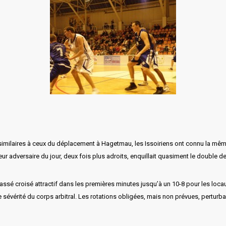
milaires à ceux du déplacement à Hagetmau, les Issoiriens ont connu la même d
eur adversaire du jour, deux fois plus adroits, enquillait quasiment le double d
ssé croisé attractif dans les premières minutes jusqu’à un 10-8 pour les loca
e sévérité du corps arbitral. Les rotations obligées, mais non prévues, perturb