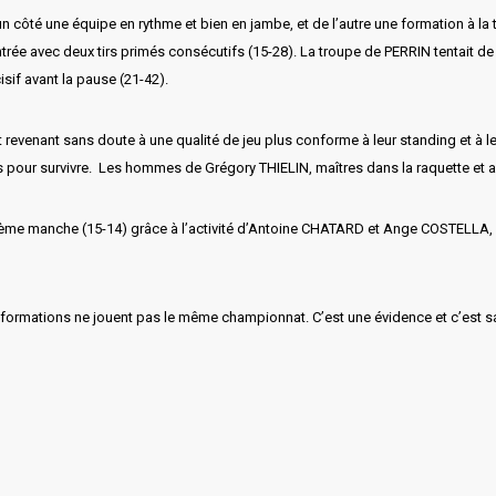
 côté une équipe en rythme et bien en jambe, et de l’autre une formation à la tr
ée avec deux tirs primés consécutifs (15-28). La troupe de PERRIN tentait de
isif avant la pause (21-42).
 et revenant sans doute à une qualité de jeu plus conforme à leur standing et à
cs pour survivre. Les hommes de Grégory THIELIN, maîtres dans la raquette et a
atrième manche (15-14) grâce à l’activité d’Antoine CHATARD et Ange COSTELLA
x formations ne jouent pas le même championnat. C’est une évidence et c’