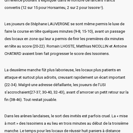
différence pouvant s’expliquer dans le nombre de lancers francs
convertis (12 sur 15 pour Horsarrieu, 2 sur 2 pour Issoire !).
Les joueurs de Stéphane LAUVERGNE se sont même permis le luxe de
faire la course en tête quelques minutes (9-8, 15-10), avant un passage
des locaux en zone qui leur a permis de finir les premières dix minutes
en tête au score (20-22). Romain LHOSTE, Matthias NICOLLIN et Antoine
CHATARD avaient bien fait progresser le score des Issoiriens.
La deuxième manche fût plus laborieuse, les locaux plus patients en
attaque et surtout plus adroits, creusant rapidement un écart important
(22-34). Malgré une adresse défaillante, les joueurs de l’USI
s’accrochaient(27-37, 30-40, 32-43), avant d’amorcer un petit retour sur la
fin (38-46). Tout restait jouable.
Dans les arènes landaises, le sort des invités est parfois cruel. La « mise
à mort » des Issoiriens a eu lieu en trois minutes au début de la troisième
manche. Le temps pour les locaux de réussir huit paniers à distance