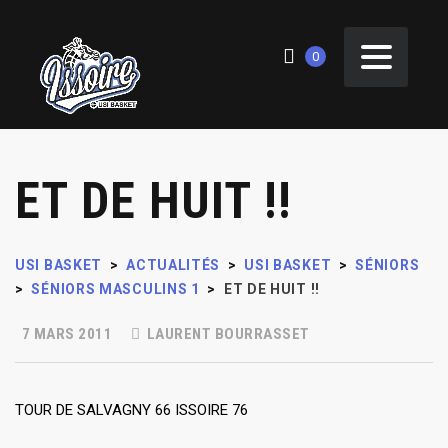
0
ET DE HUIT !!
USI BASKET
>
ACTUALITÉS
>
USI BASKET
>
SÉNIORS
>
SÉNIORS MASCULINS 1
>
ET DE HUIT !!
7 MARS 2011
LAURENT BOURRASSET
TOUR DE SALVAGNY 66 ISSOIRE 76