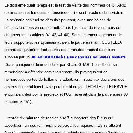
Le troisième quart temps est le test de vérité des hommes de GHARIB
cette saison et lorsqu’ils le réussissent, ils sont proches de la victoire.
Le scénario habituel se déroulait pourtant, avec une baisse de
l’efficacité offensive qui permettait aux Lyonnais de revenir, puis de
distancer les Issoiriens (41-42, 41-48). Sous les encouragements de
leurs supporters, les Lyonnais avaient la partie en main. COSTELLA
prenait sa quatrième faute après deux minutes, mais il était bien
supplée par un
Julien BOULON à l’aise dans ses nouvelles baskets
.
Sans paniquer et bien conduits par Khalid GHARIB, les Bleus se
remettaient à défendre convenablement. Ils provoquaient de
nombreuses pertes de balles et s’adaptaient mieux aux décisions des
arbitres qui semblaient avoir perdu le fil du jeu. LHOSTE et LEFEBVRE
enquillaient des points précieux et l’USI revenait dans la partie après 30
minutes (52-51).
Il restait dix minutes de tension aux 7 supporters des Bleus qui
apportaient un soutien moral précieux à leur équipe, mais ils allaient
être récompensés. Le match restait indécis pendant encore 2 minutes