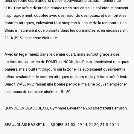
delà de toute espérance, la balle ne parvenant plus aux intérieurs de
l’USI. Une rafale de tirs à distance ratés pris en seule solution et souvent
trop rapidement, couplée avec des rebonds des locaux et de mortelles
contres-attaques, enlevaient tout suspens à l’issue de la rencontre. Les
Bleus n’inscrivaient que 5 points dans les dix minutes et en encaissaient
21. A 39-61, la messe était dite.
Avec un léger mieux dans le dernier quart, mais surtout grâce à des
actions individuelles de POMEL et NSOKI, les Bleus inscrivaient quelques
paniers, mais buttant toujours sur la zone, ils subissaient quasiment la
même avalanche de contres attaques que lors de la période précédente.
Benoît VIALLARD faisait une bonne période, mais ne pouvait empêcher
les locaux de conclure aisément 81-50.
QUINCIE EN BEAUJOLAIS, Gymnase Lavarenne 250 spectateurs environ.
BEAUJOLAIS BASKET bat ISSOIRE 81-50 : 19-14, 21-20, 21-5, 20-11.