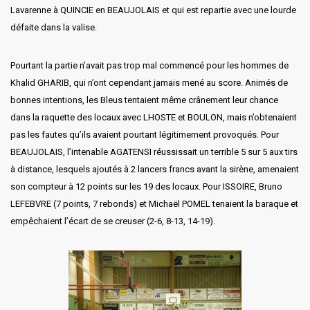
Lavarenne à QUINCIE en BEAUJOLAIS et qui est repartie avec une lourde
défaite dans la valise.
Pourtant la partie n’avait pas trop mal commencé pour les hommes de
Khalid GHARIB, qui n’ont cependant jamais mené au score. Animés de
bonnes intentions, les Bleus tentaient même crânement leur chance
dans la raquette des locaux avec LHOSTE et BOULON, mais n’obtenaient
pas les fautes qu’ils avaient pourtant légitimement provoqués. Pour
BEAUJOLAIS, l’intenable AGATENSI réussissait un terrible 5 sur 5 aux tirs
à distance, lesquels ajoutés à 2 lancers francs avant la sirène, amenaient
son compteur à 12 points sur les 19 des locaux. Pour ISSOIRE, Bruno
LEFEBVRE (7 points, 7 rebonds) et Michaël POMEL tenaient la baraque et
empêchaient l’écart de se creuser (2-6, 8-13, 14-19).