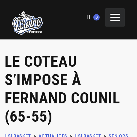
0
LE COTEAU
S’IMPOSE À
FERNAND COUNIL
(65-55)
USI BASKET
>
ACTUALITÉS
>
USI BASKET
>
SÉNIORS