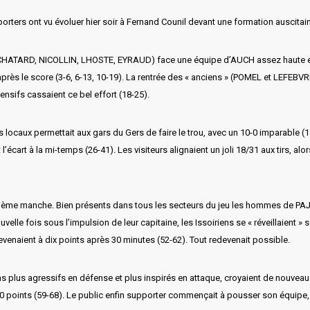
orters ont vu évoluer hier soir à Fernand Counil devant une formation auscita
TARD, NICOLLIN, LHOSTE, EYRAUD) face une équipe d’AUCH assez haute en tail
après le score (3-6, 6-13, 10-19). La rentrée des « anciens » (POMEL et LEFEBVR
nsifs cassaient ce bel effort (18-25).
s locaux permettait aux gars du Gers de faire le trou, avec un 10-0 imparable 
’écart à la mi-temps (26-41). Les visiteurs alignaient un joli 18/31 aux tirs, alo
isième manche. Bien présents dans tous les secteurs du jeu les hommes de PAJOT
velle fois sous l’impulsion de leur capitaine, les Issoiriens se « réveillaien
revenaient à dix points après 30 minutes (52-62). Tout redevenait possible.
ens plus agressifs en défense et plus inspirés en attaque, croyaient de nouvea
10 points (59-68). Le public enfin supporter commençait à pousser son équipe, 