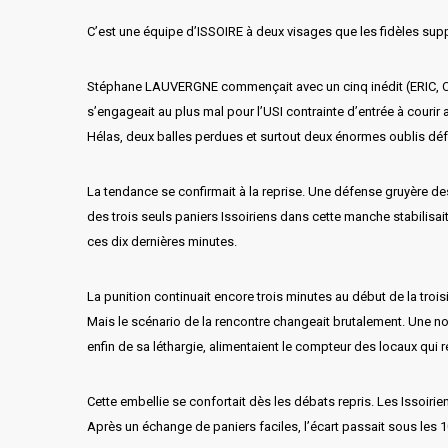
C’est une équipe d’ISSOIRE à deux visages que les fidèles supp
Stéphane LAUVERGNE commençait avec un cinq inédit (ERIC, CHA
s’engageait au plus mal pour l’USI contrainte d’entrée à courir 
Hélas, deux balles perdues et surtout deux énormes oublis défe
La tendance se confirmait à la reprise. Une défense gruyère de
des trois seuls paniers Issoiriens dans cette manche stabilisait l
ces dix dernières minutes.
La punition continuait encore trois minutes au début de la tro
Mais le scénario de la rencontre changeait brutalement. Une nou
enfin de sa léthargie, alimentaient le compteur des locaux qui 
Cette embellie se confortait dès les débats repris. Les Issoiri
Après un échange de paniers faciles, l’écart passait sous les 