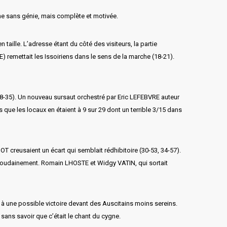
ine sans génie, mais complète et motivée.
le. L’adresse étant du côté des visiteurs, la partie
E) remettait les Issoiriens dans le sens de la marche (18-21).
(18-35). Un nouveau sursaut orchestré par Eric LEFEBVRE auteur
rs que les locaux en étaient à 9 sur 29 dont un terrible 3/15 dans
 creusaient un écart qui semblait rédhibitoire (30-53, 34-57).
t » soudainement. Romain LHOSTE et Widgy VATIN, qui sortait
u à une possible victoire devant des Auscitains moins sereins.
sans savoir que c’était le chant du cygne.