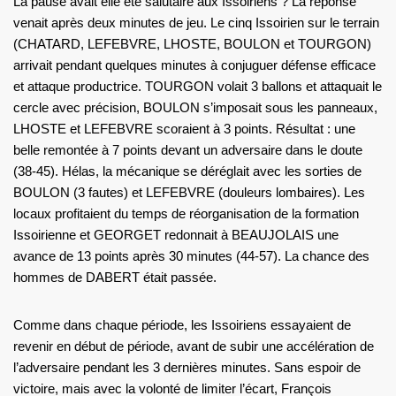
La pause avait elle été salutaire aux Issoiriens ? La réponse
venait après deux minutes de jeu. Le cinq Issoirien sur le terrain
(CHATARD, LEFEBVRE, LHOSTE, BOULON et TOURGON)
arrivait pendant quelques minutes à conjuguer défense efficace
et attaque productrice. TOURGON volait 3 ballons et attaquait le
cercle avec précision, BOULON s’imposait sous les panneaux,
LHOSTE et LEFEBVRE scoraient à 3 points. Résultat : une
belle remontée à 7 points devant un adversaire dans le doute
(38-45). Hélas, la mécanique se déréglait avec les sorties de
BOULON (3 fautes) et LEFEBVRE (douleurs lombaires). Les
locaux profitaient du temps de réorganisation de la formation
Issoirienne et GEORGET redonnait à BEAUJOLAIS une
avance de 13 points après 30 minutes (44-57). La chance des
hommes de DABERT était passée.
Comme dans chaque période, les Issoiriens essayaient de
revenir en début de période, avant de subir une accélération de
l’adversaire pendant les 3 dernières minutes. Sans espoir de
victoire, mais avec la volonté de limiter l’écart, François