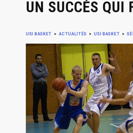
UN SUCCÈS QUI F
USI BASKET
>
ACTUALITÉS
>
USI BASKET
>
SÉ