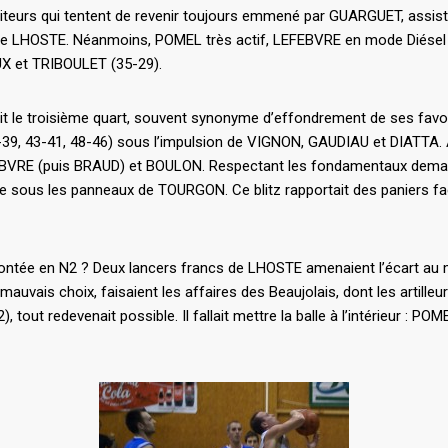
iteurs qui tentent de revenir toujours emmené par GUARGUET, assisté
ct de LHOSTE. Néanmoins, POMEL très actif, LEFEBVRE en mode Diésel
UX et TRIBOULET (35-29).
it le troisième quart, souvent synonyme d’effondrement de ses favo
39-39, 43-41, 48-46) sous l’impulsion de VIGNON, GAUDIAU et DIATTA.
VRE (puis BRAUD) et BOULON. Respectant les fondamentaux demandés
 sous les panneaux de TOURGON. Ce blitz rapportait des paniers faci
la montée en N2 ? Deux lancers francs de LHOSTE amenaient l’écart au
s, mauvais choix, faisaient les affaires des Beaujolais, dont les ar
2), tout redevenait possible. Il fallait mettre la balle à l’intérieur