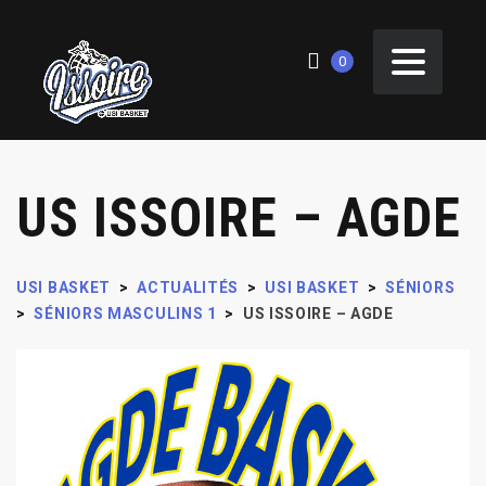
0
US ISSOIRE – AGDE
USI BASKET
>
ACTUALITÉS
>
USI BASKET
>
SÉNIORS
>
SÉNIORS MASCULINS 1
>
US ISSOIRE – AGDE