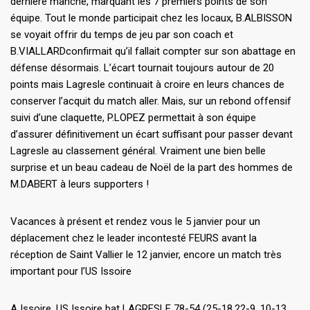
dernière manche, marquant les 7 premiers points de son
équipe. Tout le monde participait chez les locaux, B.ALBISSON
se voyait offrir du temps de jeu par son coach et
B.VIALLARDconfirmait qu’il fallait compter sur son abattage en
défense désormais. L’écart tournait toujours autour de 20
points mais Lagresle continuait à croire en leurs chances de
conserver l’acquit du match aller. Mais, sur un rebond offensif
suivi d’une claquette, P.LOPEZ permettait à son équipe
d’assurer définitivement un écart suffisant pour passer devant
Lagresle au classement général. Vraiment une bien belle
surprise et un beau cadeau de Noël de la part des hommes de
M.DABERT à leurs supporters !
Vacances à présent et rendez vous le 5 janvier pour un
déplacement chez le leader incontesté FEURS avant la
réception de Saint Vallier le 12 janvier, encore un match très
important pour l’US Issoire
A Issoire, US Issoire bat LAGRESLE 78-54 (25-18,22-9, 10-13,