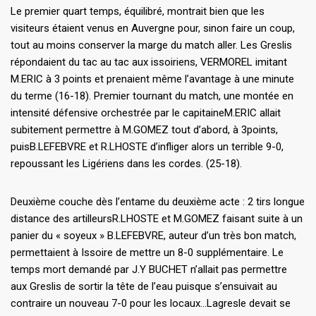
Le premier quart temps, équilibré, montrait bien que les
visiteurs étaient venus en Auvergne pour, sinon faire un coup,
tout au moins conserver la marge du match aller. Les Greslis
répondaient du tac au tac aux issoiriens, VERMOREL imitant
M.ERIC à 3 points et prenaient même l’avantage à une minute
du terme (16-18). Premier tournant du match, une montée en
intensité défensive orchestrée par le capitaineM.ERIC allait
subitement permettre à M.GOMEZ tout d’abord, à 3points,
puisB.LEFEBVRE et R.LHOSTE d’infliger alors un terrible 9-0,
repoussant les Ligériens dans les cordes. (25-18).
Deuxième couche dès l’entame du deuxième acte : 2 tirs longue
distance des artilleursR.LHOSTE et M.GOMEZ faisant suite à un
panier du « soyeux » B.LEFEBVRE, auteur d’un très bon match,
permettaient à Issoire de mettre un 8-0 supplémentaire. Le
temps mort demandé par J.Y BUCHET n’allait pas permettre
aux Greslis de sortir la tête de l’eau puisque s’ensuivait au
contraire un nouveau 7-0 pour les locaux…Lagresle devait se