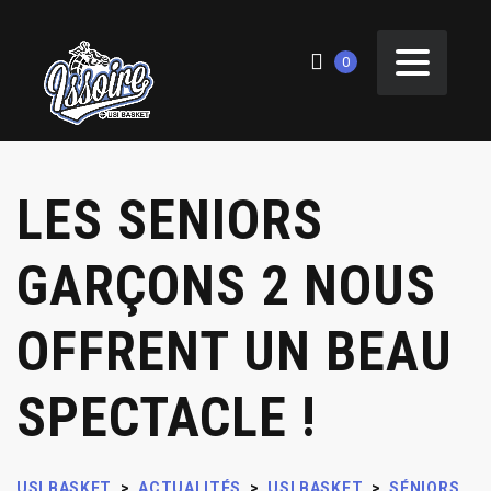
0
LES SENIORS
GARÇONS 2 NOUS
OFFRENT UN BEAU
SPECTACLE !
USI BASKET
>
ACTUALITÉS
>
USI BASKET
>
SÉNIORS