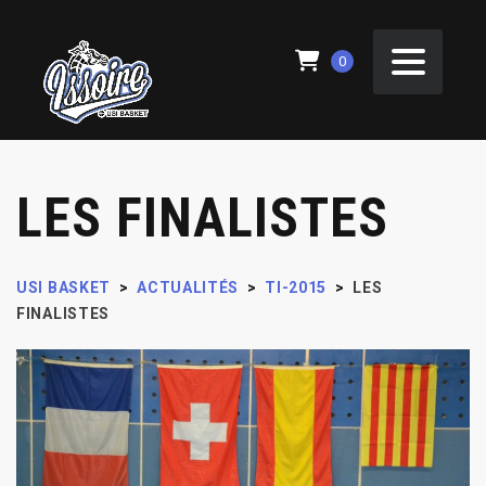
0
LES FINALISTES
USI BASKET
>
ACTUALITÉS
>
TI-2015
>
LES
FINALISTES