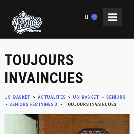
0
TOUJOURS
INVAINCUES
USI BASKET
>
ACTUALITÉS
>
USI BASKET
>
SÉNIORS
>
SENIORS FÉMININES 3
>
TOUJOURS INVAINCUES