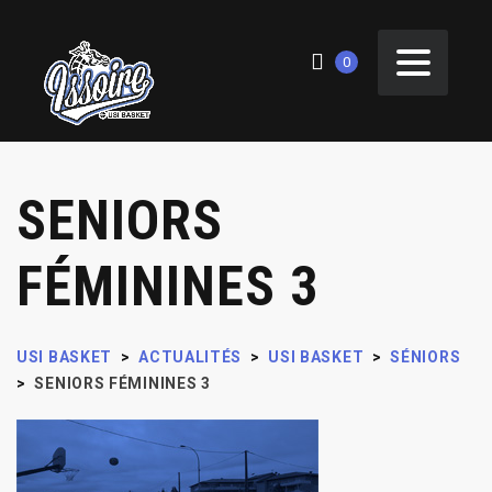
0
SENIORS
FÉMININES 3
USI BASKET
>
ACTUALITÉS
>
USI BASKET
>
SÉNIORS
>
SENIORS FÉMININES 3