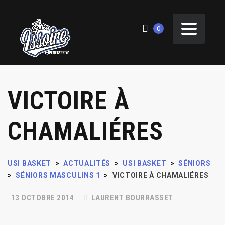
0
VICTOIRE À
CHAMALIÉRES
USI BASKET
>
ACTUALITÉS
>
USI BASKET
>
SÉNIORS
>
SÉNIORS MASCULINS 1
>
VICTOIRE À CHAMALIÉRES
13 OCTOBRE 2014
LAURENT BOURRASSET