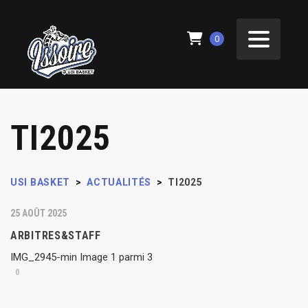
0
TI2025
USI BASKET
>
ACTUALITÉS
>
TI2025
25 AOÛT 2025
ARBITRES&STAFF
IMG_2945-min Image 1 parmi 3
0