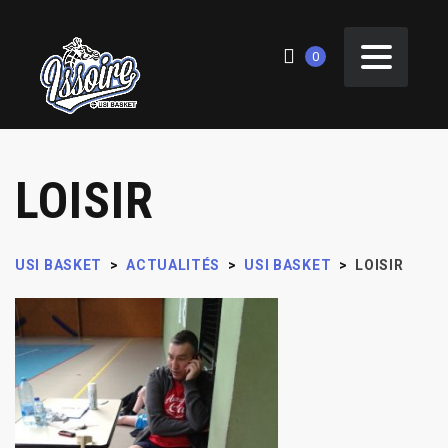
0
LOISIR
USI BASKET
>
ACTUALITÉS
>
USI BASKET
>
LOISIR