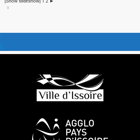
[Show slideshow] 1 2 ►
0