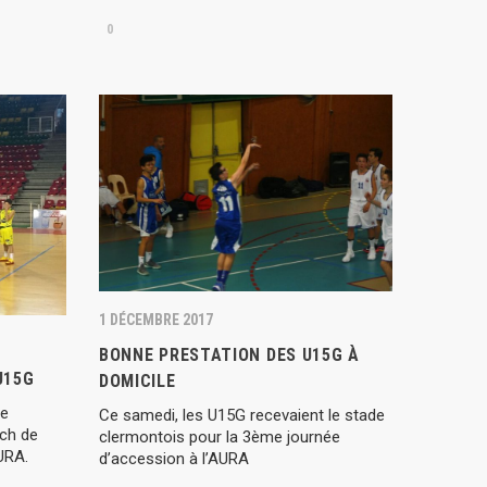
0
1 DÉCEMBRE 2017
BONNE PRESTATION DES U15G À
U15G
DOMICILE
re
Ce samedi, les U15G recevaient le stade
tch de
clermontois pour la 3ème journée
URA.
d’accession à l’AURA