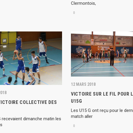
Clermontois,
0
12 MARS 2018
2018
VICTOIRE SUR LE FIL POUR 
U15G
ICTOIRE COLLECTIVE DES
Les U15 G ont reçu pour le dern
match aller
 recevaient dimanche matin les
is
0