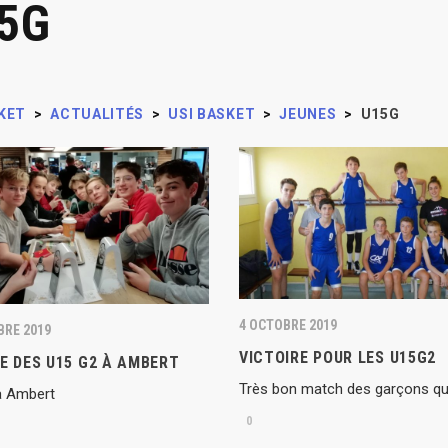
5G
KET
>
ACTUALITÉS
>
USI BASKET
>
JEUNES
>
U15G
4 OCTOBRE 2019
BRE 2019
VICTOIRE POUR LES U15G2
E DES U15 G2 À AMBERT
Très bon match des garçons qui
 à Ambert
0