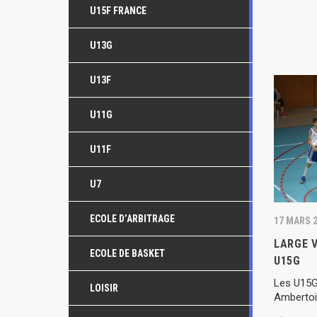
U15F FRANCE
U13G
U13F
U11G
U11F
U7
ECOLE D’ARBITRAGE
17 MARS 
LARGE V
ECOLE DE BASKET
U15G
Les U15G
LOISIR
Amberto