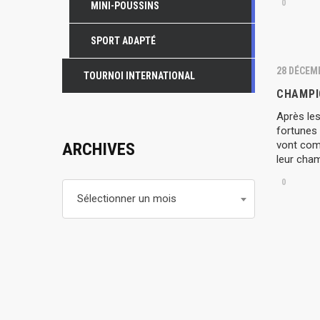
0
MINI-POUSSINS
SPORT ADAPTÉ
28 DÉCEM
TOURNOI INTERNATIONAL
CHAMPI
Après le
fortunes 
vont com
ARCHIVES
leur cha
0
Archives
Sélectionner un mois