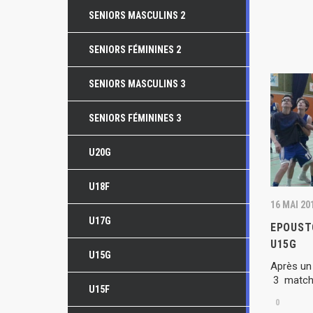
SENIORS MASCULINS 2
SENIORS FÉMININES 2
SENIORS MASCULINS 3
SENIORS FÉMININES 3
U20G
U18F
16 MAI 20
U17G
EPOUST
U15G
U15G
Après un
3 matchs
U15F
0