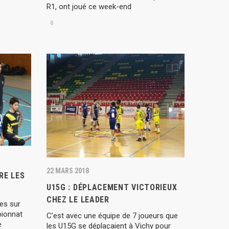
R1, ont joué ce week-end
0
22 MARS 2018
RE LES
U15G : DÉPLACEMENT VICTORIEUX
CHEZ LE LEADER
es sur
pionnat
C’est avec une équipe de 7 joueurs que
e
les U15G se déplaçaient à Vichy pour